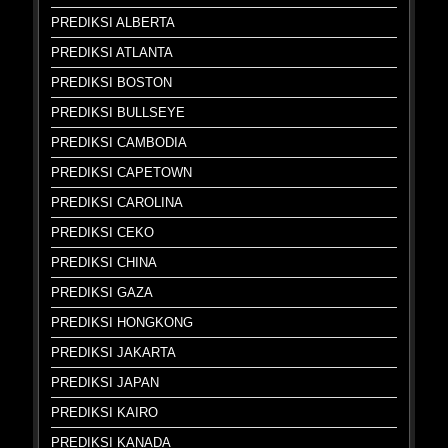
PREDIKSI ALBERTA
PREDIKSI ATLANTA
PREDIKSI BOSTON
PREDIKSI BULLSEYE
PREDIKSI CAMBODIA
PREDIKSI CAPETOWN
PREDIKSI CAROLINA
PREDIKSI CEKO
PREDIKSI CHINA
PREDIKSI GAZA
PREDIKSI HONGKONG
PREDIKSI JAKARTA
PREDIKSI JAPAN
PREDIKSI KAIRO
PREDIKSI KANADA