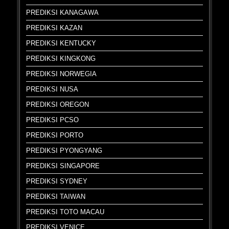
PREDIKSI KANAGAWA
PREDIKSI KAZAN
PREDIKSI KENTUCKY
PREDIKSI KINGKONG
PREDIKSI NORWEGIA
PREDIKSI NUSA
PREDIKSI OREGON
PREDIKSI PCSO
PREDIKSI PORTO
PREDIKSI PYONGYANG
PREDIKSI SINGAPORE
PREDIKSI SYDNEY
PREDIKSI TAIWAN
PREDIKSI TOTO MACAU
PREDIKSI VENICE