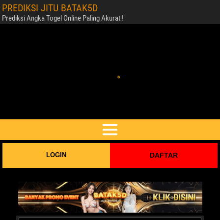
PREDIKSI JITU BATAK5D
Prediksi Angka Togel Online Paling Akurat !
LOGIN
DAFTAR